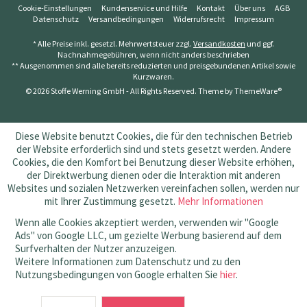
Cookie-Einstellungen
Kundenservice und Hilfe
Kontakt
Über uns
AGB
Datenschutz
Versandbedingungen
Widerrufsrecht
Impressum
* Alle Preise inkl. gesetzl. Mehrwertsteuer zzgl.
Versandkosten
und ggf.
Nachnahmegebühren, wenn nicht anders beschrieben
** Ausgenommen sind alle bereits reduzierten und preisgebundenen Artikel sowie
Kurzwaren.
© 2026 Stoffe Werning GmbH - All Rights Reserved. Theme by
ThemeWare®
Diese Website benutzt Cookies, die für den technischen Betrieb
der Website erforderlich sind und stets gesetzt werden. Andere
Cookies, die den Komfort bei Benutzung dieser Website erhöhen,
der Direktwerbung dienen oder die Interaktion mit anderen
Websites und sozialen Netzwerken vereinfachen sollen, werden nur
mit Ihrer Zustimmung gesetzt.
Mehr Informationen
Wenn alle Cookies akzeptiert werden, verwenden wir "Google
Ads" von Google LLC, um gezielte Werbung basierend auf dem
Surfverhalten der Nutzer anzuzeigen.
Weitere Informationen zum Datenschutz und zu den
Nutzungsbedingungen von Google erhalten Sie
hier
.
SEHR GUT
(4.83 / 5)