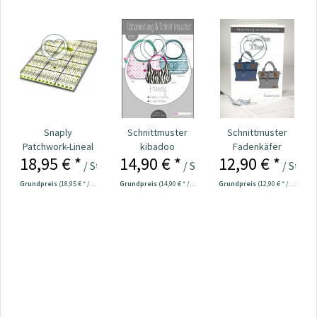
Snaply
Schnittmuster
Schnittmuster
Patchwork-Lineal
kibadoo
Fadenkäfer
18,95 € *
14,90 € *
12,90 € *
60 x 15 cm
Faltentasche
Tasche Thea
/ Stück
/ Stück
/ Stück
Hanny
Grundpreis
(18,95 € * / 1 Stück)
Grundpreis
(14,90 € * / 1 Stück)
Grundpreis
(12,90 € * / 1 Stück)