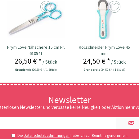
Prym Love Nähschere 15 cm Nr.
Rollschneider Prym Love 45
610541
mm
26,50 € *
24,50 € *
/ Stück
/ Stück
Grundpreis
(26,50 € * / 1 Stück)
Grundpreis
(24,50 € * / 1 Stück)
Newsletter
stenlosen Newsletter und verpasse keine Neuigkeit oder Aktion mehr vo
Die
Datenschutzbestimmungen
habe ich zur Kenntnis genommen.