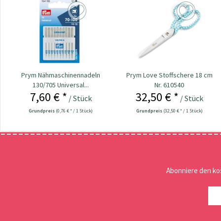
Prym Nähmaschinennadeln
Prym Love Stoffschere 18 cm
130/705 Universal...
Nr. 610540
7,60 € *
32,50 € *
/ Stück
/ Stück
Grundpreis
(0,76 € * / 1 Stück)
Grundpreis
(32,50 € * / 1 Stück)
Abonniere den ko