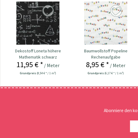
Dekostoff Loneta höhere
Baumwollstoff Popeline
Mathematik schwarz
Rechenaufgabe
11,95 € *
8,95 € *
/ Meter
/ Meter
Grundpreis
(8,54 € * / 1 m²)
Grundpreis
(6,17 € * / 1 m²)
Abonniere den ko