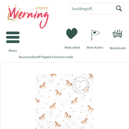
Merkzettel
Mein Konto
Warenkorb
Menü
Baumwollstoff Popeline Einhorn weiß