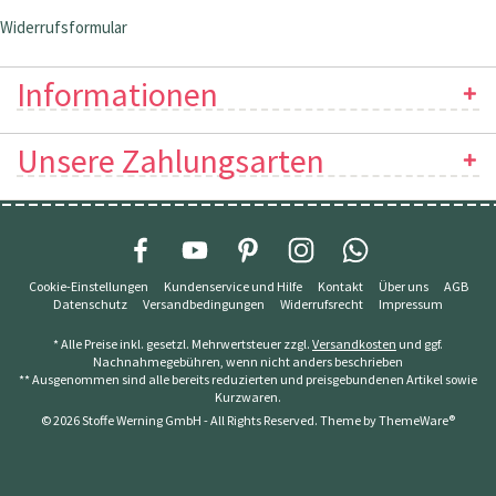
Widerrufsformular
Informationen
Unsere Zahlungsarten
Cookie-Einstellungen
Kundenservice und Hilfe
Kontakt
Über uns
AGB
Datenschutz
Versandbedingungen
Widerrufsrecht
Impressum
* Alle Preise inkl. gesetzl. Mehrwertsteuer zzgl.
Versandkosten
und ggf.
Nachnahmegebühren, wenn nicht anders beschrieben
** Ausgenommen sind alle bereits reduzierten und preisgebundenen Artikel sowie
Kurzwaren.
© 2026 Stoffe Werning GmbH - All Rights Reserved. Theme by
ThemeWare®