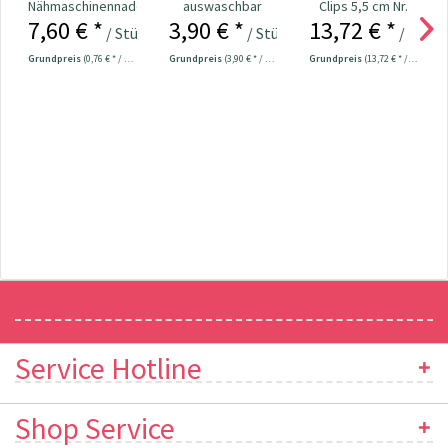
Nähmaschinennadeln
auswaschbar
Clips 5,5 cm Nr.
7,60 € *
3,90 € *
13,72 € *
130/705
weiß Nr. 611802
610183
/ Stück
/ Stück
/ Stück
Universal...
Grundpreis
(0,76 € * / 1 Stück)
Grundpreis
(3,90 € * / 1 Stück)
Grundpreis
(13,72 € * / 1 Stück)
Newsletter
Service Hotline
Shop Service