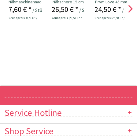
Nähmaschinennadeln
Nähschere 15 cm
Prym Love 45 mm
7,60 € *
26,50 € *
24,50 € *
130/705
Nr. 610541
/ Stück
/ Stück
/ Stück
Universal...
Grundpreis
(0,76 € * / 1 Stück)
Grundpreis
(26,50 € * / 1 Stück)
Grundpreis
(24,50 € * / 1 Stück)
Newsletter
Service Hotline
Shop Service