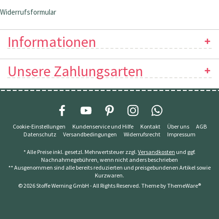
Widerrufsformular
Informationen
Unsere Zahlungsarten
Cookie-Einstellungen
Kundenservice und Hilfe
Kontakt
Über uns
AGB
Datenschutz
Versandbedingungen
Widerrufsrecht
Impressum
* Alle Preise inkl. gesetzl. Mehrwertsteuer zzgl.
Versandkosten
und ggf.
Nachnahmegebühren, wenn nicht anders beschrieben
** Ausgenommen sind alle bereits reduzierten und preisgebundenen Artikel sowie
Kurzwaren.
© 2026 Stoffe Werning GmbH - All Rights Reserved. Theme by
ThemeWare®