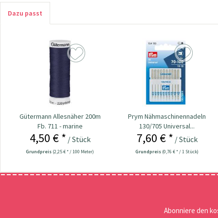
Dazu passt
Gütermann Allesnäher 200m
Prym Nähmaschinennadeln
Fb. 711 - marine
130/705 Universal...
4,50 € *
7,60 € *
/ Stück
/ Stück
Grundpreis
(2,25 € * / 100 Meter)
Grundpreis
(0,76 € * / 1 Stück)
Abonniere den ko