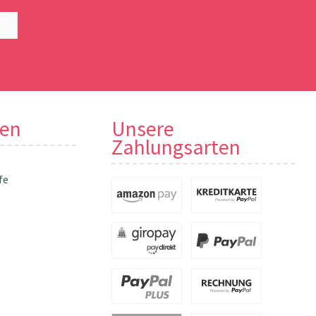
nen
Unsere
Zahlungsarten
fe