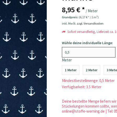
8,95 € *
/ Meter
Grundpreis:
(6,17 € * / 1 m²)
inkl. MwSt.
zzgl. Versandkosten
Sofort versandfertig, Lieferzeit ca. 
Wähle deine individuelle Länge:
Meter
1 Meter
2 Meter
3 Mete
Mindestbestellmenge: 0,5 Meter
Verfügbarkeit: 3.5 Meter
Deine bestellte Menge liefern wir 
Stückelungen kommen sollte, werd
online@stoffe-werning.de | Tel: 0