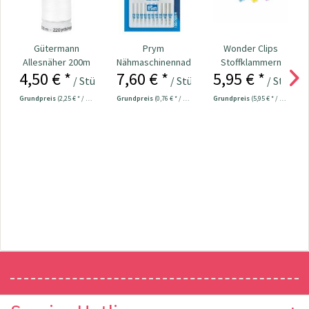
Gütermann
Prym
Wonder Clips
Allesnäher 200m
Nähmaschinennadeln
Stoffklammern
4,50 € *
7,60 € *
5,95 € *
Fb. 800 - weiß
130/705
klein - 20 Stück
/ Stück
/ Stück
/ Stück
Universal...
Grundpreis
(2,25 € * / 100 Meter)
Grundpreis
(0,76 € * / 1 Stück)
Grundpreis
(5,95 € * / 1 Stück)
Newsletter