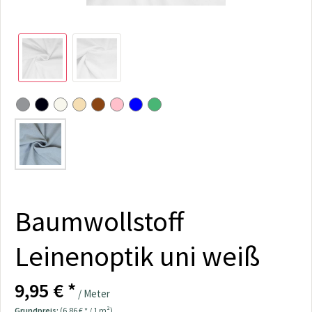
Baumwollstoff
Leinenoptik uni weiß
9,95 € *
/ Meter
Grundpreis:
(6,86 € * / 1 m²)