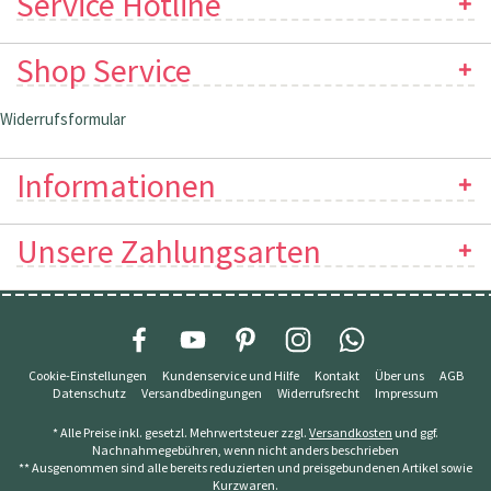
Service Hotline
Shop Service
Widerrufsformular
Informationen
Unsere Zahlungsarten
Cookie-Einstellungen
Kundenservice und Hilfe
Kontakt
Über uns
AGB
Datenschutz
Versandbedingungen
Widerrufsrecht
Impressum
* Alle Preise inkl. gesetzl. Mehrwertsteuer zzgl.
Versandkosten
und ggf.
Nachnahmegebühren, wenn nicht anders beschrieben
** Ausgenommen sind alle bereits reduzierten und preisgebundenen Artikel sowie
Kurzwaren.