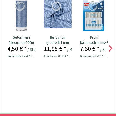
Gütermann
Bündchen
Prym
Allesnäher 200m
gestreift 1 mm
Nähmaschinennadeln
4,50 € *
11,95 € *
7,60 € *
Fb. 074 - hell
jeansblau /
130/705
/ Stück
/ Meter
/ Stück
jeansblau
hellblau
Universal...
Grundpreis
(2,25 € * / 100 Meter)
Grundpreis
(17,07 € * / 1 m²)
Grundpreis
(0,76 € * / 1 Stück)