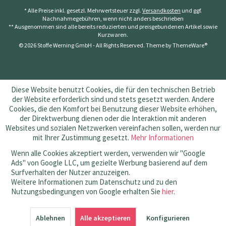
* Alle Preise inkl. gesetzl. Mehrwertsteuer zzgl.
Versandkosten
und ggf.
Nachnahmegebühren, wenn nicht anders beschrieben
** Ausgenommen sind alle bereits reduzierten und preisgebundenen Artikel sowie
Kurzwaren.
© 2026 Stoffe Werning GmbH - All Rights Reserved. Theme by
ThemeWare®
Diese Website benutzt Cookies, die für den technischen Betrieb
der Website erforderlich sind und stets gesetzt werden. Andere
Cookies, die den Komfort bei Benutzung dieser Website erhöhen,
der Direktwerbung dienen oder die Interaktion mit anderen
Websites und sozialen Netzwerken vereinfachen sollen, werden nur
mit Ihrer Zustimmung gesetzt.
Mehr Informationen
Wenn alle Cookies akzeptiert werden, verwenden wir "Google
Ads" von Google LLC, um gezielte Werbung basierend auf dem
Surfverhalten der Nutzer anzuzeigen.
Weitere Informationen zum Datenschutz und zu den
Nutzungsbedingungen von Google erhalten Sie
hier
.
SEHR GUT
(4.83 / 5)
Ablehnen
aus
145
Bewertungen bei: amazon.de, shopvote.de ⓘ
Alle akzeptieren
Konfigurieren
Informationen zur Echtheit der Bewertungen