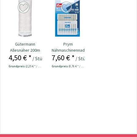
Gütermann
Prym
Allesnäher 200m
Nähmaschinennadeln
4,50 € *
7,60 € *
Fb. 008 - hellgrau
130/705
/ Stück
/ Stück
Universal...
Grundpreis
(2,25 € * / 100 Meter)
Grundpreis
(0,76 € * / 1 Stück)