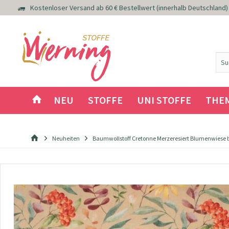
Kostenloser Versand ab 60 € Bestellwert (innerhalb Deutschland)
NEU
STOFFE
UNI STOFFE
THE
Neuheiten
Baumwollstoff Cretonne Merzeresiert Blumenwiese 