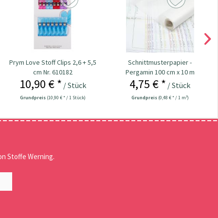
Prym Love Stoff Clips 2,6 + 5,5
Schnittmusterpapier -
cm Nr. 610182
Pergamin 100 cm x 10 m
10,90 € *
4,75 € *
/ Stück
/ Stück
Grundpreis
(10,90 € * / 1 Stück)
Grundpreis
(0,48 € * / 1 m²)
n Stoffe Werning.