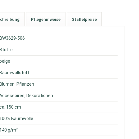
chreibung
Pflegehinweise
Staffelpreise
 BW3629-506
 Stoffe
 beige
 Baumwollstoff
 Blumen, Pflanzen
 Accessoires, Dekorationen
 ca. 150 cm
 100% Baumwolle
 140 g/m²