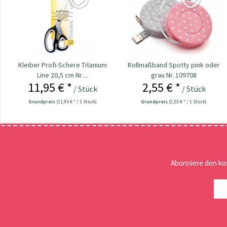
Kleiber Profi-Schere Titanium
Rollmaßband Spotty pink oder
Line 20,5 cm Nr....
grau Nr. 109708
11,95 € *
2,55 € *
/ Stück
/ Stück
Grundpreis
(11,95 € * / 1 Stück)
Grundpreis
(2,55 € * / 1 Stück)
Abonniere den ko