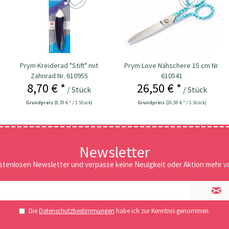
Prym Kreiderad "Stift" mit
Prym Love Nähschere 15 cm Nr.
Zahnrad Nr. 610955
610541
8,70 € *
26,50 € *
/ Stück
/ Stück
Grundpreis
(8,70 € * / 1 Stück)
Grundpreis
(26,50 € * / 1 Stück)
Newsletter
stenlosen Newsletter und verpasse keine Neuigkeit oder Aktion mehr vo
Die
Datenschutzbestimmungen
habe ich zur Kenntnis genommen.