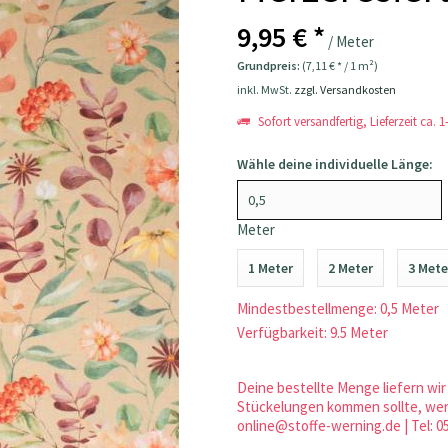
9,95 € *
/ Meter
Grundpreis:
(7,11 € * / 1 m²)
inkl. MwSt.
zzgl. Versandkosten
Sofort versandfertig, Lieferzeit ca. 
Wähle deine individuelle Länge:
Meter
1 Meter
2 Meter
3 Mete
Mindestbestellmenge: 0,5 Meter
Verfügbarkeit: 9.5 Meter
Deine bestellte Menge liefern wir 
Stückelungen kommen sollte, werd
online@stoffe-werning.de | Tel: 0