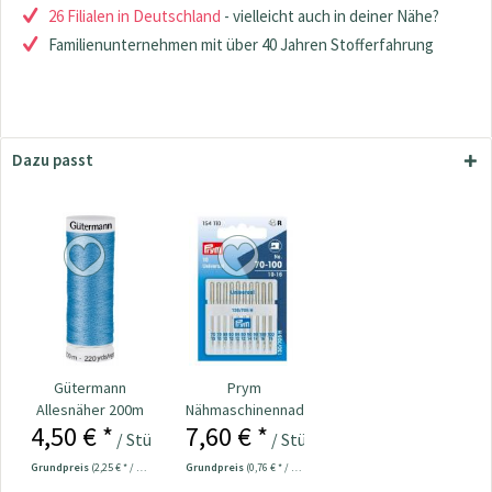
26 Filialen in Deutschland
- vielleicht auch in deiner Nähe?
Familienunternehmen mit über 40 Jahren Stofferfahrung
Dazu passt
Gütermann
Prym
Allesnäher 200m
Nähmaschinennadeln
4,50 € *
7,60 € *
Fb. 278 - türkis
130/705
/ Stück
/ Stück
Universal...
Grundpreis
(2,25 € * / 100 Meter)
Grundpreis
(0,76 € * / 1 Stück)