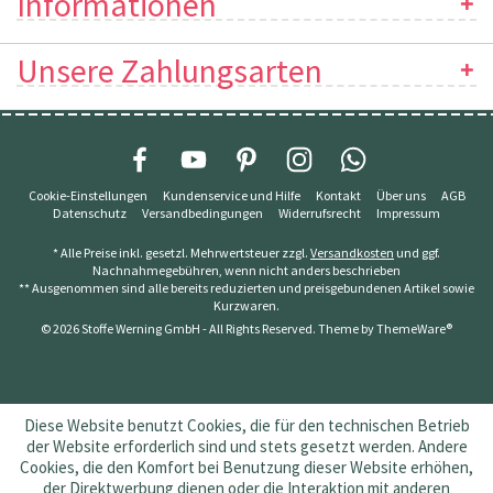
Informationen
Unsere Zahlungsarten
Cookie-Einstellungen
Kundenservice und Hilfe
Kontakt
Über uns
AGB
Datenschutz
Versandbedingungen
Widerrufsrecht
Impressum
* Alle Preise inkl. gesetzl. Mehrwertsteuer zzgl.
Versandkosten
und ggf.
Nachnahmegebühren, wenn nicht anders beschrieben
** Ausgenommen sind alle bereits reduzierten und preisgebundenen Artikel sowie
Kurzwaren.
© 2026 Stoffe Werning GmbH - All Rights Reserved. Theme by
ThemeWare®
Diese Website benutzt Cookies, die für den technischen Betrieb
der Website erforderlich sind und stets gesetzt werden. Andere
Cookies, die den Komfort bei Benutzung dieser Website erhöhen,
der Direktwerbung dienen oder die Interaktion mit anderen