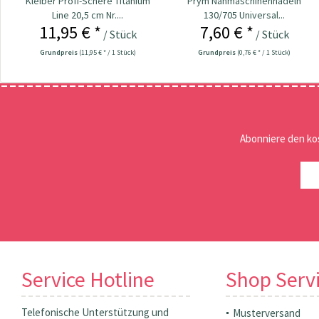
Kleiber Profi-Schere Titanium
Prym Nähmaschinennadeln
Line 20,5 cm Nr....
130/705 Universal...
11,95 € *
7,60 € *
/ Stück
/ Stück
Grundpreis
(11,95 € * / 1 Stück)
Grundpreis
(0,76 € * / 1 Stück)
Abonniere den ko
Service Hotline
Shop Serv
Telefonische Unterstützung und
Musterversand