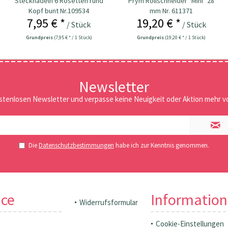
Stecknadeln 6 Rosetten rund
Prym Rollschneider "Mini" 28
Kopf bunt Nr.109534
mm Nr. 611371
7,95 € *
19,20 € *
/ Stück
/ Stück
Grundpreis
(7,95 € * / 1 Stück)
Grundpreis
(19,20 € * / 1 Stück)
Newsletter
stenlosen Newsletter und verpasse keine Neuigkeit oder Aktion mehr vo
Die
Datenschutzbestimmungen
habe ich zur Kenntnis genommen.
ice
Informatio
Widerrufsformular
Cookie-Einstellungen