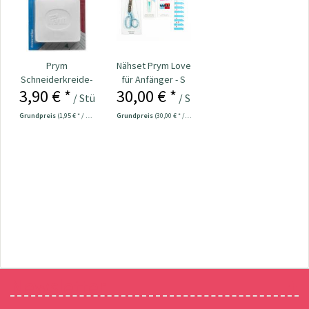
Prym
Nähset Prym Love
Schneiderkreide-
für Anfänger - S
3,90 € *
30,00 € *
Platten weiß 2
/ Stück
/ Stück
Stück Nr....
Grundpreis
(1,95 € * / 1 Stück)
Grundpreis
(30,00 € * / 1 Stück)
Newsletter