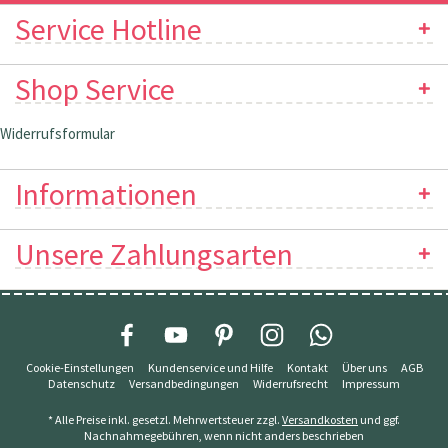
Service Hotline
Shop Service
Widerrufsformular
Informationen
Unsere Zahlungsarten
Cookie-Einstellungen
Kundenservice und Hilfe
Kontakt
Über uns
AGB
Datenschutz
Versandbedingungen
Widerrufsrecht
Impressum
* Alle Preise inkl. gesetzl. Mehrwertsteuer zzgl.
Versandkosten
und ggf.
Nachnahmegebühren, wenn nicht anders beschrieben