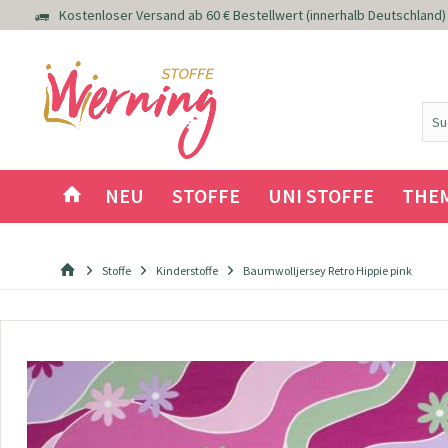
Kostenloser Versand ab 60 € Bestellwert (innerhalb Deutschland)
NEU
STOFFE
UNI STOFFE
THE
Stoffe
Kinderstoffe
Baumwolljersey Retro Hippie pink