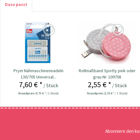
Dazu passt
Prym Nähmaschinennadeln
Rollmaßband Spotty pink oder
130/705 Universal...
grau Nr. 109708
7,60 € *
2,55 € *
/ Stück
/ Stück
Grundpreis
(0,76 € * / 1 Stück)
Grundpreis
(2,55 € * / 1 Stück)
Abonniere den ko