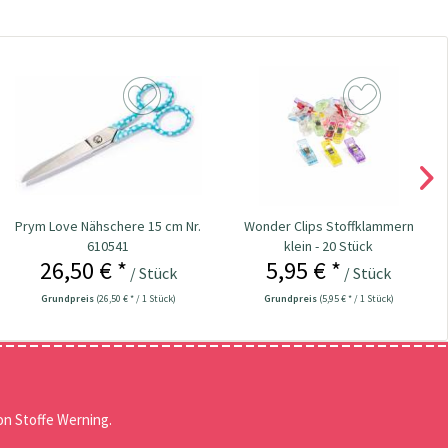
Prym Love Nähschere 15 cm Nr.
Wonder Clips Stoffklammern
610541
klein - 20 Stück
26,50 € *
5,95 € *
/ Stück
/ Stück
Grundpreis
(26,50 € * / 1 Stück)
Grundpreis
(5,95 € * / 1 Stück)
n Stoffe Werning.