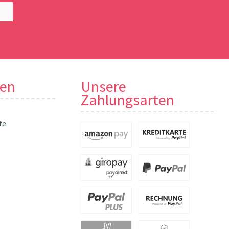
nen
Unsere
Zahlungsarten
fe