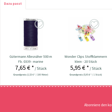
Dazu passt
Gütermann Allesnäher 500 m
Wonder Clips Stoffklammern
Fb. 0339 - marine
klein - 20 Stück
7,65 € *
5,95 € *
/ Stück
/ Stück
Grundpreis
(1,53 € * / 100 Meter)
Grundpreis
(5,95 € * / 1 Stück)
Abonniere den ko