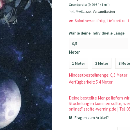
Grundpreis:
(9,99 € * / 1 m²)
inkl. MwSt.
zzgl. Versandkosten
Sofort versandfertig, Lieferzeit ca. 
Wähle deine individuelle Länge:
Meter
1 Meter
2 Meter
3 Mete
Mindestbestellmenge: 0,5 Meter
Verfügbarkeit: 5.4 Meter
Deine bestellte Menge liefern wir 
Stückelungen kommen sollte, werd
online@stoffe-werning.de | Tel: 0
Fragen zum Artikel?