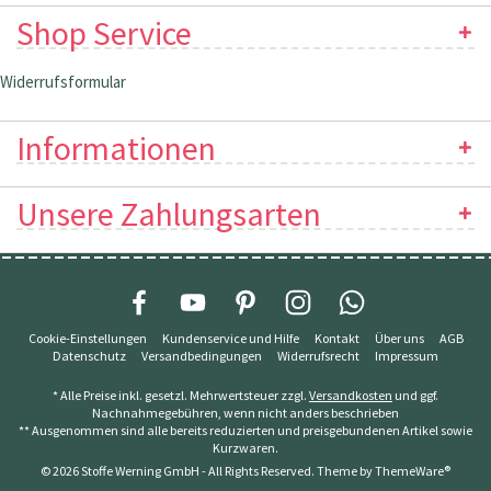
Shop Service
Widerrufsformular
Informationen
Unsere Zahlungsarten
Cookie-Einstellungen
Kundenservice und Hilfe
Kontakt
Über uns
AGB
Datenschutz
Versandbedingungen
Widerrufsrecht
Impressum
* Alle Preise inkl. gesetzl. Mehrwertsteuer zzgl.
Versandkosten
und ggf.
Nachnahmegebühren, wenn nicht anders beschrieben
** Ausgenommen sind alle bereits reduzierten und preisgebundenen Artikel sowie
Kurzwaren.
© 2026 Stoffe Werning GmbH - All Rights Reserved. Theme by
ThemeWare®