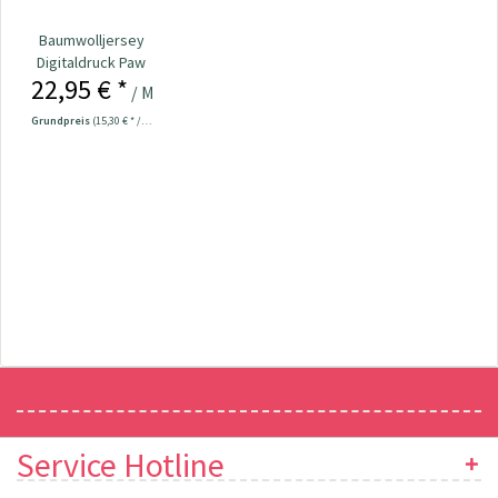
Baumwolljersey
Digitaldruck Paw
22,95 € *
Patrol...
/ Meter
Grundpreis
(15,30 € * / 1 m²)
Newsletter
Service Hotline