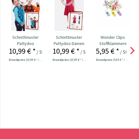
Schnittmuster
Schnittmuster
Wonder Clips
Pattydoo
Pattydoo Damen
Stoffklammern
10,99 € *
10,99 € *
5,95 € *
Kindershirt "Leo"
Jerseykleid "Ella"
klein - 20 Stück
/ Stück
/ Stück
/ Stück
Grundpreis
(10,99 € * / 1 Stück)
Grundpreis
(10,99 € * / 1 Stück)
Grundpreis
(5,95 € * / 1 Stück)
Newsletter