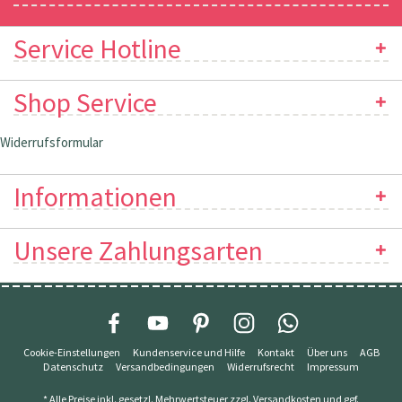
Service Hotline
Shop Service
Widerrufsformular
Informationen
Unsere Zahlungsarten
Cookie-Einstellungen
Kundenservice und Hilfe
Kontakt
Über uns
AGB
Datenschutz
Versandbedingungen
Widerrufsrecht
Impressum
* Alle Preise inkl. gesetzl. Mehrwertsteuer zzgl.
Versandkosten
und ggf.