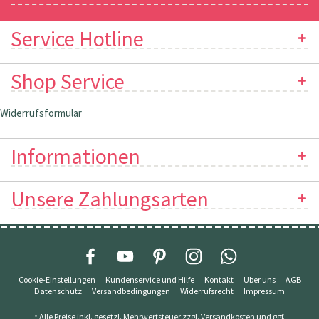
Service Hotline
Shop Service
Widerrufsformular
Informationen
Unsere Zahlungsarten
Cookie-Einstellungen
Kundenservice und Hilfe
Kontakt
Über uns
AGB
Datenschutz
Versandbedingungen
Widerrufsrecht
Impressum
* Alle Preise inkl. gesetzl. Mehrwertsteuer zzgl.
Versandkosten
und ggf.