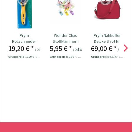
Prym
Wonder Clips
Prym Nähkoffer
Rollschneider
Stoffklammern
Deluxe S rot Nr.
19,20 € *
5,95 € *
69,00 € *
"Mini" 28 mm Nr.
klein - 20 Stück
612836
/ Stück
/ Stück
/ Stück
611371
Grundpreis
(19,20 € * / 1 Stück)
Grundpreis
(5,95 € * / 1 Stück)
Grundpreis
(69,01 € * / 1 Stück)
Newsletter