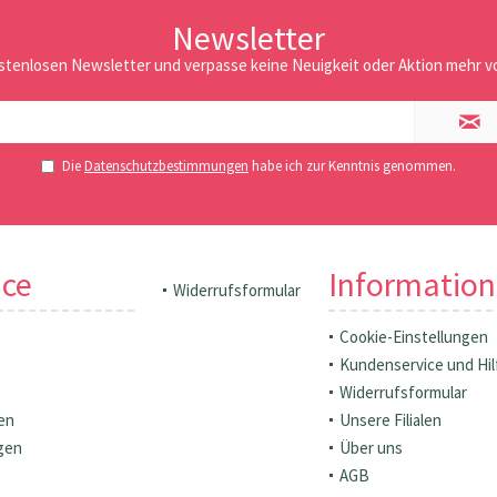
Newsletter
stenlosen Newsletter und verpasse keine Neuigkeit oder Aktion mehr vo
Die
Datenschutzbestimmungen
habe ich zur Kenntnis genommen.
ice
Informatio
Widerrufsformular
Cookie-Einstellungen
Kundenservice und Hil
Widerrufsformular
en
Unsere Filialen
gen
Über uns
AGB