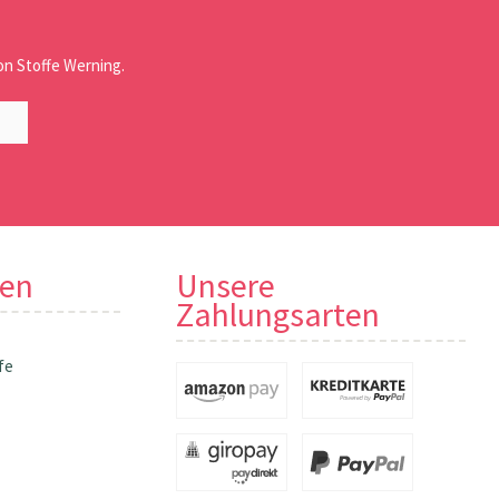
n Stoffe Werning.
nen
Unsere
Zahlungsarten
fe