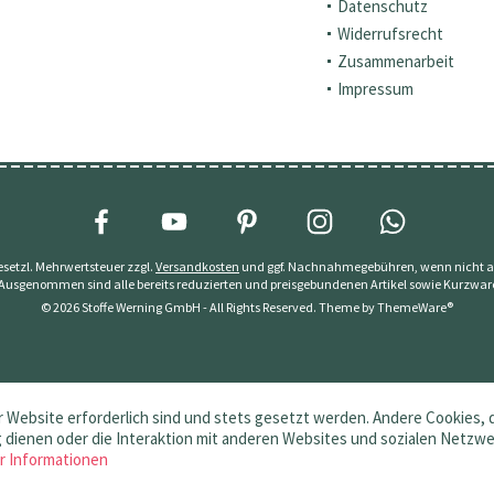
Datenschutz
Widerrufsrecht
Zusammenarbeit
Impressum
 gesetzl. Mehrwertsteuer zzgl.
Versandkosten
und ggf. Nachnahmegebühren, wenn nicht a
 Ausgenommen sind alle bereits reduzierten und preisgebundenen Artikel sowie Kurzwar
© 2026 Stoffe Werning GmbH - All Rights Reserved. Theme by
ThemeWare®
 Website erforderlich sind und stets gesetzt werden. Andere Cookies, 
dienen oder die Interaktion mit anderen Websites und sozialen Netzw
r Informationen