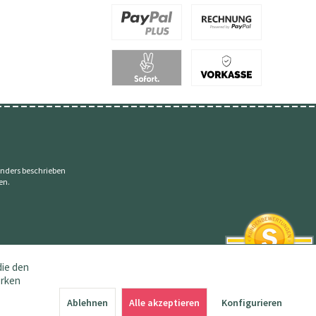
nders beschrieben
en.
die den
erken
SEHR GUT
4.83 / 5
Ablehnen
Alle akzeptieren
Konfigurieren
aus 145 Bewertungen
bei: amazon.de,