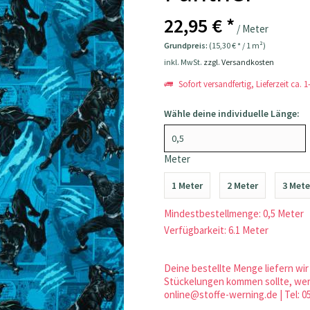
22,95 € *
/ Meter
Grundpreis:
(15,30 € * / 1 m²)
inkl. MwSt.
zzgl. Versandkosten
Sofort versandfertig, Lieferzeit ca. 
Wähle deine individuelle Länge:
Meter
1 Meter
2 Meter
3 Mete
Mindestbestellmenge: 0,5 Meter
Verfügbarkeit: 6.1 Meter
Deine bestellte Menge liefern wir 
Stückelungen kommen sollte, werd
online@stoffe-werning.de | Tel: 0