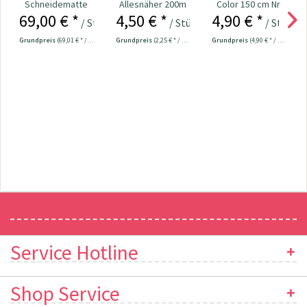
Schneidematte
Allesnäher 200m
Color 150 cm Nr.
69,00 € *
4,50 € *
4,90 € *
cm/inch-
Fb. 495 - hellgrau
282121
/ Stück
/ Stück
/ Stück
Einteilung 90 x
Grundpreis
(69,01 € * / 1 Stück)
Grundpreis
(2,25 € * / 100 Meter)
Grundpreis
(4,90 € * / 1 Stück)
60...
Newsletter
Service Hotline
Shop Service