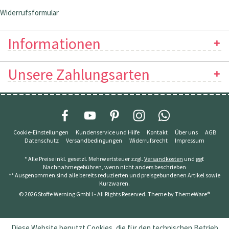
Widerrufsformular
Informationen
Unsere Zahlungsarten
Cookie-Einstellungen
Kundenservice und Hilfe
Kontakt
Über uns
AGB
Datenschutz
Versandbedingungen
Widerrufsrecht
Impressum
* Alle Preise inkl. gesetzl. Mehrwertsteuer zzgl.
Versandkosten
und ggf.
Nachnahmegebühren, wenn nicht anders beschrieben
** Ausgenommen sind alle bereits reduzierten und preisgebundenen Artikel sowie
Kurzwaren.
© 2026 Stoffe Werning GmbH - All Rights Reserved. Theme by
ThemeWare®
Diese Website benutzt Cookies, die für den technischen Betrieb