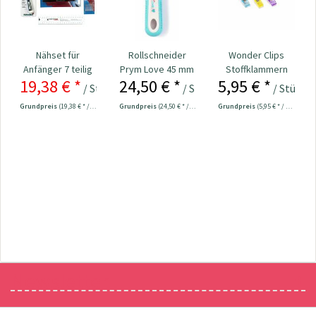
Nähset für
Rollschneider
Wonder Clips
Anfänger 7 teilig
Prym Love 45 mm
Stoffklammern
19,38 € *
24,50 € *
5,95 € *
klein - 20 Stück
/ Stück
/ Stück
/ Stück
24,98 € *
Grundpreis
(19,38 € * / 1 Stück)
Grundpreis
(24,50 € * / 1 Stück)
Grundpreis
(5,95 € * / 1 Stück)
Newsletter