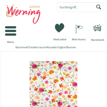
Merkzettel
Mein Konto
Warenkorb
Menü
Baumwoll Double Gauze Musselin Digital Blumen