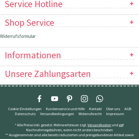
Service Hotline
Shop Service
Widerrufsformular
Informationen
Unsere Zahlungsarten
Cookie-Einstellungen
Kundenservice und Hilfe
Kontakt
Über uns
AGB
Datenschutz
Versandbedingungen
Widerrufsrecht
Impressum
* Alle Preise inkl. gesetzl. Mehrwertsteuer zzgl.
Versandkosten
und ggf.
Nachnahmegebühren, wenn nicht anders beschrieben
** Ausgenommen sind alle bereits reduzierten und preisgebundenen Artikel sowie