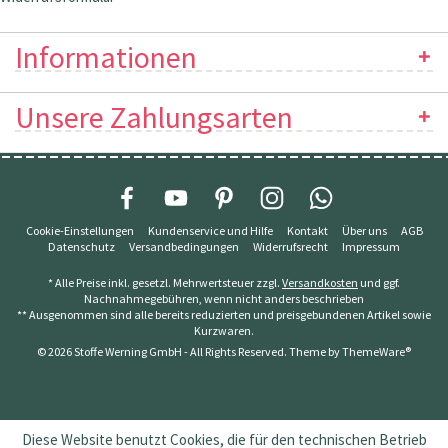
Informationen
Unsere Zahlungsarten
Cookie-Einstellungen
Kundenservice und Hilfe
Kontakt
Über uns
AGB
Datenschutz
Versandbedingungen
Widerrufsrecht
Impressum
* Alle Preise inkl. gesetzl. Mehrwertsteuer zzgl.
Versandkosten
und ggf.
Nachnahmegebühren, wenn nicht anders beschrieben
** Ausgenommen sind alle bereits reduzierten und preisgebundenen Artikel sowie
Kurzwaren.
© 2026 Stoffe Werning GmbH - All Rights Reserved. Theme by
ThemeWare®
Diese Website benutzt Cookies, die für den technischen Betrieb