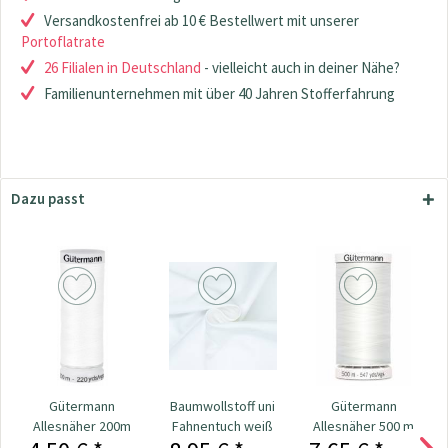
Versandkostenfrei ab 10 € Bestellwert mit unserer
Portoflatrate
26 Filialen in Deutschland
- vielleicht auch in deiner Nähe?
Familienunternehmen mit über 40 Jahren Stofferfahrung
Dazu passt
Gütermann
Baumwollstoff uni
Gütermann
Allesnäher 200m
Fahnentuch weiß
Allesnäher 500 m
Fb. 800 - weiß
Fb. 0800 - weiß