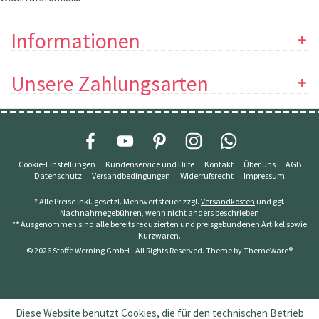
Informationen
Unsere Zahlungsarten
Cookie-Einstellungen
Kundenservice und Hilfe
Kontakt
Über uns
AGB
Datenschutz
Versandbedingungen
Widerrufsrecht
Impressum
* Alle Preise inkl. gesetzl. Mehrwertsteuer zzgl.
Versandkosten
und ggf.
Nachnahmegebühren, wenn nicht anders beschrieben
** Ausgenommen sind alle bereits reduzierten und preisgebundenen Artikel sowie
Kurzwaren.
© 2026 Stoffe Werning GmbH - All Rights Reserved. Theme by
ThemeWare®
Diese Website benutzt Cookies, die für den technischen Betrieb