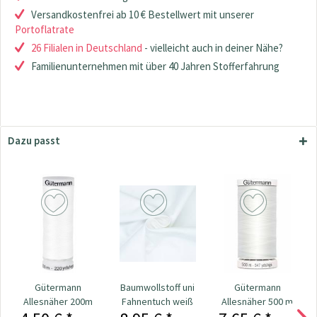
Versandkostenfrei ab 10 € Bestellwert mit unserer
Portoflatrate
26 Filialen in Deutschland
- vielleicht auch in deiner Nähe?
Familienunternehmen mit über 40 Jahren Stofferfahrung
Dazu passt
Gütermann
Baumwollstoff uni
Gütermann
Allesnäher 200m
Fahnentuch weiß
Allesnäher 500 m
Fb. 800 - weiß
Fb. 0800 - weiß