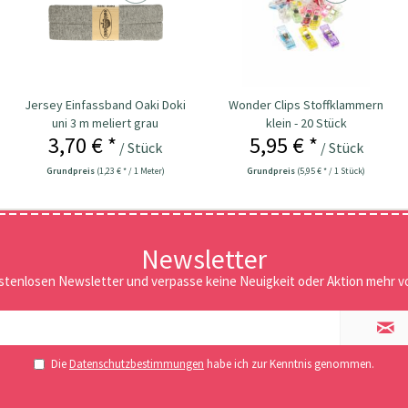
Jersey Einfassband Oaki Doki
Wonder Clips Stoffklammern
uni 3 m meliert grau
klein - 20 Stück
3,70 € *
5,95 € *
/ Stück
/ Stück
Grundpreis
(1,23 € * / 1 Meter)
Grundpreis
(5,95 € * / 1 Stück)
Newsletter
stenlosen Newsletter und verpasse keine Neuigkeit oder Aktion mehr vo
Die
Datenschutzbestimmungen
habe ich zur Kenntnis genommen.