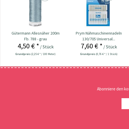
Gütermann Allesnäher 200m
Prym Nähmaschinennadeln
Fb. 788 - grau
130/705 Universal...
4,50 € *
7,60 € *
/ Stück
/ Stück
Grundpreis
(2,25 € * / 100 Meter)
Grundpreis
(0,76 € * / 1 Stück)
Abonniere den ko