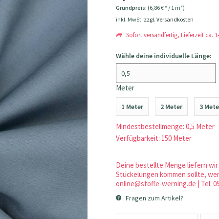
Grundpreis:
(6,86 € * / 1 m²)
inkl. MwSt.
zzgl. Versandkosten
Sofort versandfertig, Lieferzeit ca. 
Wähle deine individuelle Länge:
Meter
1 Meter
2 Meter
3 Mete
Mindestbestellmenge: 0,5 Meter
Verfügbarkeit: 150 Meter
Deine bestellte Menge liefern wir 
Stückelungen kommen sollte, werd
online@stoffe-werning.de | Tel: 0
Fragen zum Artikel?