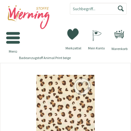
Merkzettel
Mein Konto
Warenkorb
Menü
Badeanzugstoff Animal Print beige