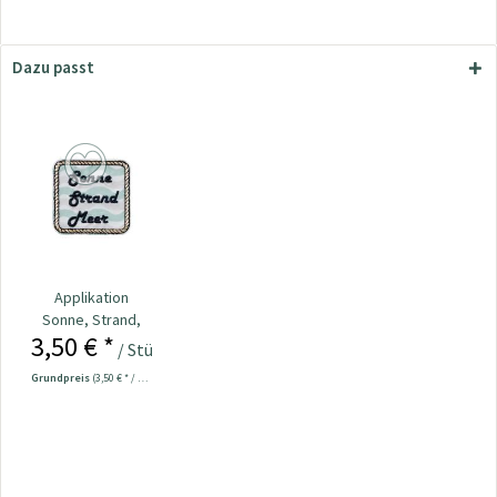
Dazu passt
Applikation
Sonne, Strand,
3,50 € *
Meer
/ Stück
Grundpreis
(3,50 € * / 1 Stück)