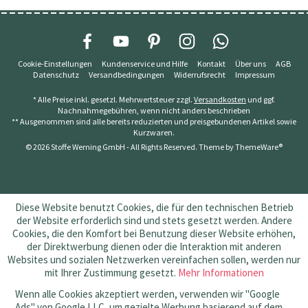
Cookie-Einstellungen
Kundenservice und Hilfe
Kontakt
Über uns
AGB
Datenschutz
Versandbedingungen
Widerrufsrecht
Impressum
* Alle Preise inkl. gesetzl. Mehrwertsteuer zzgl.
Versandkosten
und ggf.
Nachnahmegebühren, wenn nicht anders beschrieben
** Ausgenommen sind alle bereits reduzierten und preisgebundenen Artikel sowie
Kurzwaren.
© 2026 Stoffe Werning GmbH - All Rights Reserved. Theme by
ThemeWare®
Diese Website benutzt Cookies, die für den technischen Betrieb
der Website erforderlich sind und stets gesetzt werden. Andere
Cookies, die den Komfort bei Benutzung dieser Website erhöhen,
der Direktwerbung dienen oder die Interaktion mit anderen
Websites und sozialen Netzwerken vereinfachen sollen, werden nur
mit Ihrer Zustimmung gesetzt.
Mehr Informationen
Wenn alle Cookies akzeptiert werden, verwenden wir "Google
Ads" von Google LLC, um gezielte Werbung basierend auf dem