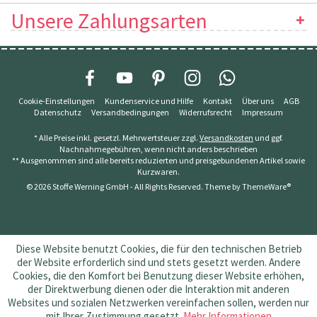
Unsere Zahlungsarten
Cookie-Einstellungen
Kundenservice und Hilfe
Kontakt
Über uns
AGB
Datenschutz
Versandbedingungen
Widerrufsrecht
Impressum
* Alle Preise inkl. gesetzl. Mehrwertsteuer zzgl.
Versandkosten
und ggf.
Nachnahmegebühren, wenn nicht anders beschrieben
** Ausgenommen sind alle bereits reduzierten und preisgebundenen Artikel sowie
Kurzwaren.
© 2026 Stoffe Werning GmbH - All Rights Reserved. Theme by
ThemeWare®
Diese Website benutzt Cookies, die für den technischen Betrieb
der Website erforderlich sind und stets gesetzt werden. Andere
Cookies, die den Komfort bei Benutzung dieser Website erhöhen,
der Direktwerbung dienen oder die Interaktion mit anderen
Websites und sozialen Netzwerken vereinfachen sollen, werden nur
mit Ihrer Zustimmung gesetzt.
Mehr Informationen