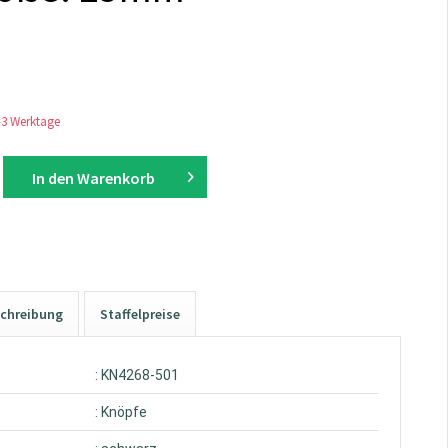
1-3 Werktage
In den
Warenkorb
chreibung
Staffelpreise
: KN4268-501
: Knöpfe