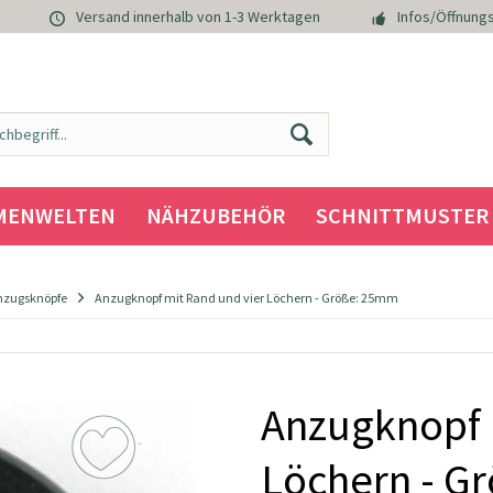
Versand innerhalb von 1-3 Werktagen
Infos/Öffnungs
MENWELTEN
NÄHZUBEHÖR
SCHNITTMUSTER
nzugsknöpfe
Anzugknopf mit Rand und vier Löchern - Größe: 25mm
Anzugknopf 
Löchern - G