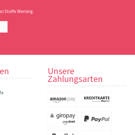
n Stoffe Werning.
nen
Unsere
Zahlungsarten
fe