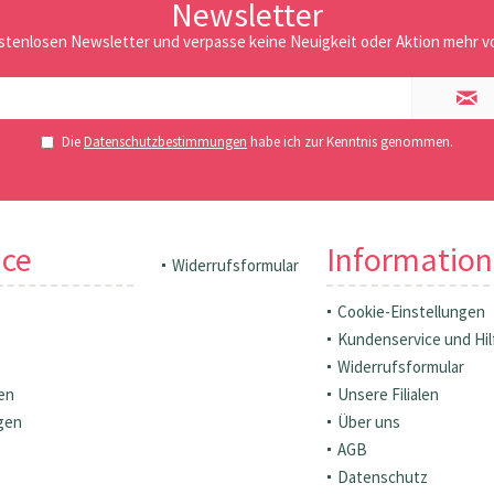
Newsletter
stenlosen Newsletter und verpasse keine Neuigkeit oder Aktion mehr vo
Die
Datenschutzbestimmungen
habe ich zur Kenntnis genommen.
ice
Informatio
Widerrufsformular
Cookie-Einstellungen
Kundenservice und Hil
Widerrufsformular
en
Unsere Filialen
gen
Über uns
AGB
Datenschutz