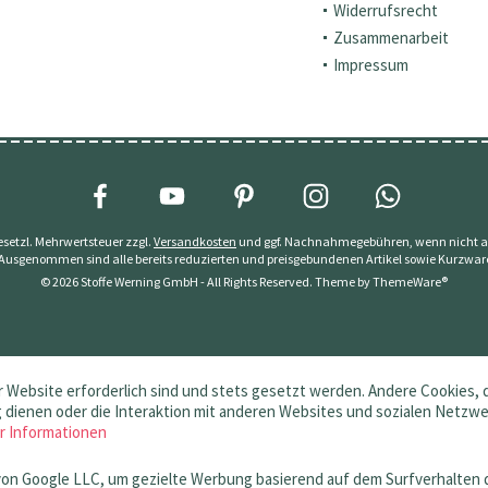
Widerrufsrecht
Zusammenarbeit
Impressum
 gesetzl. Mehrwertsteuer zzgl.
Versandkosten
und ggf. Nachnahmegebühren, wenn nicht a
 Ausgenommen sind alle bereits reduzierten und preisgebundenen Artikel sowie Kurzwar
© 2026 Stoffe Werning GmbH - All Rights Reserved. Theme by
ThemeWare®
 Website erforderlich sind und stets gesetzt werden. Andere Cookies, 
dienen oder die Interaktion mit anderen Websites und sozialen Netzw
r Informationen
von Google LLC, um gezielte Werbung basierend auf dem Surfverhalten 