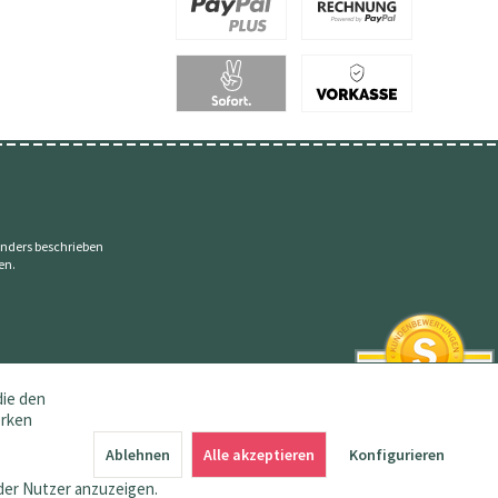
nders beschrieben
en.
die den
erken
SEHR GUT
4.83 / 5
Ablehnen
Alle akzeptieren
Konfigurieren
aus 145 Bewertungen
bei: amazon.de,
der Nutzer anzuzeigen.
shopvote.de