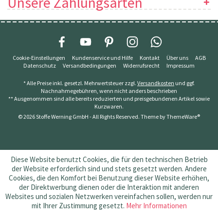
Unsere Zahlungsarten
Cookie-Einstellungen
Kundenservice und Hilfe
Kontakt
Über uns
AGB
Datenschutz
Versandbedingungen
Widerrufsrecht
Impressum
* Alle Preise inkl. gesetzl. Mehrwertsteuer zzgl.
Versandkosten
und ggf.
Nachnahmegebühren, wenn nicht anders beschrieben
** Ausgenommen sind alle bereits reduzierten und preisgebundenen Artikel sowie
Kurzwaren.
© 2026 Stoffe Werning GmbH - All Rights Reserved. Theme by
ThemeWare®
Diese Website benutzt Cookies, die für den technischen Betrieb
der Website erforderlich sind und stets gesetzt werden. Andere
Cookies, die den Komfort bei Benutzung dieser Website erhöhen,
der Direktwerbung dienen oder die Interaktion mit anderen
Websites und sozialen Netzwerken vereinfachen sollen, werden nur
mit Ihrer Zustimmung gesetzt.
Mehr Informationen