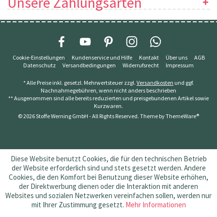
Unsere Zahlungsarten
Cookie-Einstellungen
Kundenservice und Hilfe
Kontakt
Über uns
AGB
Datenschutz
Versandbedingungen
Widerrufsrecht
Impressum
* Alle Preise inkl. gesetzl. Mehrwertsteuer zzgl.
Versandkosten
und ggf.
Nachnahmegebühren, wenn nicht anders beschrieben
** Ausgenommen sind alle bereits reduzierten und preisgebundenen Artikel sowie
Kurzwaren.
© 2026 Stoffe Werning GmbH - All Rights Reserved. Theme by
ThemeWare®
Diese Website benutzt Cookies, die für den technischen Betrieb
der Website erforderlich sind und stets gesetzt werden. Andere
Cookies, die den Komfort bei Benutzung dieser Website erhöhen,
der Direktwerbung dienen oder die Interaktion mit anderen
Websites und sozialen Netzwerken vereinfachen sollen, werden nur
mit Ihrer Zustimmung gesetzt.
Mehr Informationen