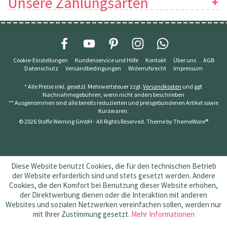
Unsere Zahlungsarten
Cookie-Einstellungen
Kundenservice und Hilfe
Kontakt
Über uns
AGB
Datenschutz
Versandbedingungen
Widerrufsrecht
Impressum
* Alle Preise inkl. gesetzl. Mehrwertsteuer zzgl.
Versandkosten
und ggf.
Nachnahmegebühren, wenn nicht anders beschrieben
** Ausgenommen sind alle bereits reduzierten und preisgebundenen Artikel sowie
Kurzwaren.
© 2026 Stoffe Werning GmbH - All Rights Reserved. Theme by
ThemeWare®
Diese Website benutzt Cookies, die für den technischen Betrieb
der Website erforderlich sind und stets gesetzt werden. Andere
Cookies, die den Komfort bei Benutzung dieser Website erhöhen,
der Direktwerbung dienen oder die Interaktion mit anderen
Websites und sozialen Netzwerken vereinfachen sollen, werden nur
mit Ihrer Zustimmung gesetzt.
Mehr Informationen