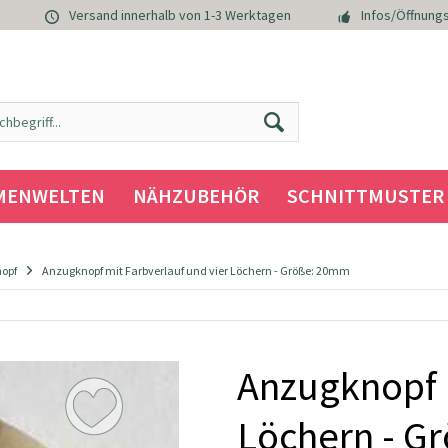
Versand innerhalb von 1-3 Werktagen
Infos/Öffnungs
MENWELTEN
NÄHZUBEHÖR
SCHNITTMUSTER
nopf
Anzugknopf mit Farbverlauf und vier Löchern - Größe: 20mm
Anzugknopf m
Löchern - G