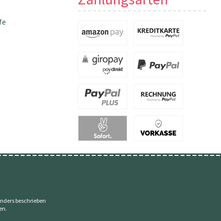
fe
nders beschrieben
en.