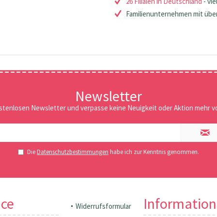
26 Filialen in Deutschland
- vie
Familienunternehmen mit über
Newsletter
stenlosen Newsletter und verpasse keine Neuigkeit oder Aktion mehr vo
Die
Datenschutzbestimmungen
habe ich zur Kenntnis genommen.
ice
Informatio
Widerrufsformular