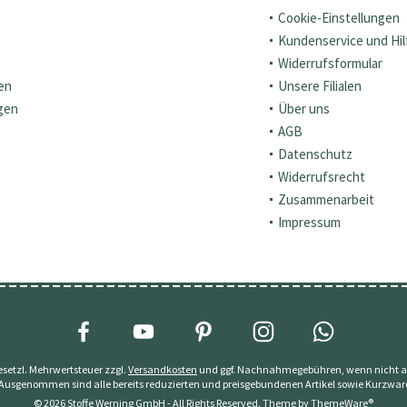
Cookie-Einstellungen
Kundenservice und Hil
Widerrufsformular
en
Unsere Filialen
gen
Über uns
AGB
Datenschutz
Widerrufsrecht
Zusammenarbeit
Impressum
 gesetzl. Mehrwertsteuer zzgl.
Versandkosten
und ggf. Nachnahmegebühren, wenn nicht a
 Ausgenommen sind alle bereits reduzierten und preisgebundenen Artikel sowie Kurzwar
© 2026 Stoffe Werning GmbH - All Rights Reserved. Theme by
ThemeWare®