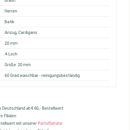
: braun
: Herren
: Batik
: Anzug, Cardigans
: 20 mm
: 4-Loch
: Größe: 20 mm
: 60 Grad waschbar - reinigungsbeständig
 Deutschland ab € 60,- Bestellwert
 Filialen
stellwert mit unserer
Portoflatrate