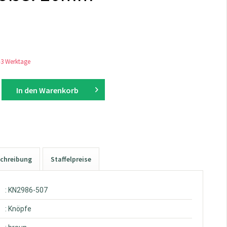
1-3 Werktage
In den
Warenkorb
chreibung
Staffelpreise
: KN2986-507
: Knöpfe