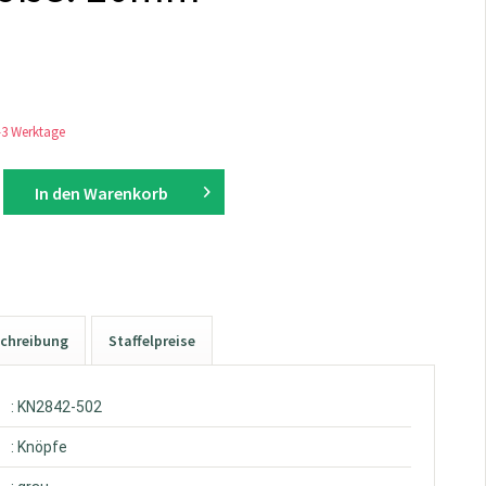
1-3 Werktage
In den
Warenkorb
chreibung
Staffelpreise
: KN2842-502
: Knöpfe