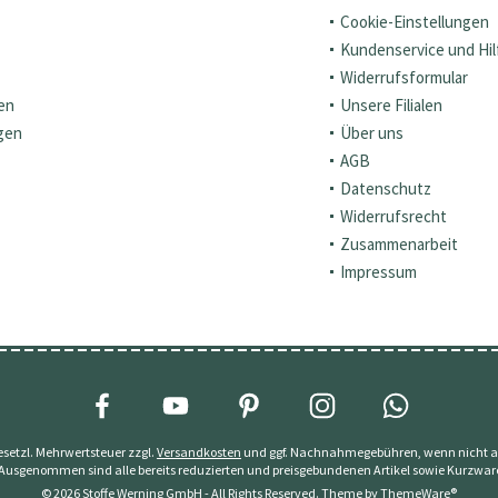
Cookie-Einstellungen
Kundenservice und Hil
Widerrufsformular
en
Unsere Filialen
gen
Über uns
AGB
Datenschutz
Widerrufsrecht
Zusammenarbeit
Impressum
 gesetzl. Mehrwertsteuer zzgl.
Versandkosten
und ggf. Nachnahmegebühren, wenn nicht a
 Ausgenommen sind alle bereits reduzierten und preisgebundenen Artikel sowie Kurzwar
© 2026 Stoffe Werning GmbH - All Rights Reserved. Theme by
ThemeWare®