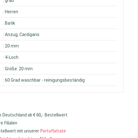
: grau
: Herren
: Batik
: Anzug, Cardigans
: 20 mm
: 4-Loch
: Größe: 20 mm
: 60 Grad waschbar - reinigungsbeständig
 Deutschland ab € 60,- Bestellwert
 Filialen
stellwert mit unserer
Portoflatrate