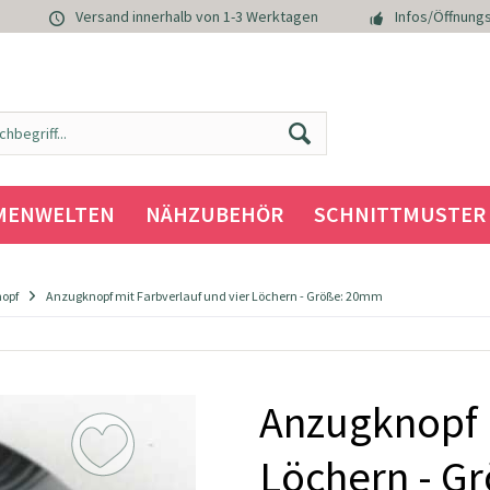
Versand innerhalb von 1-3 Werktagen
Infos/Öffnungs
MENWELTEN
NÄHZUBEHÖR
SCHNITTMUSTER
nopf
Anzugknopf mit Farbverlauf und vier Löchern - Größe: 20mm
Anzugknopf m
Löchern - G