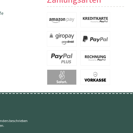
fe
nders beschrieben
en.