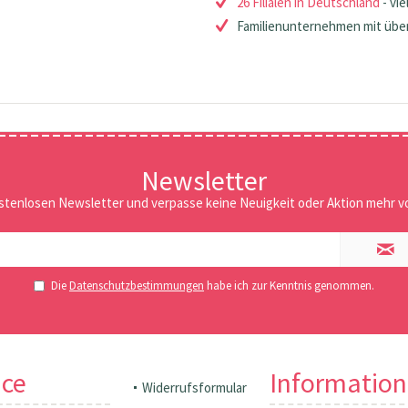
26 Filialen in Deutschland
- vie
Familienunternehmen mit über
Newsletter
stenlosen Newsletter und verpasse keine Neuigkeit oder Aktion mehr vo
Die
Datenschutzbestimmungen
habe ich zur Kenntnis genommen.
ice
Informatio
Widerrufsformular