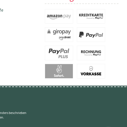
fe
nders beschrieben
en.