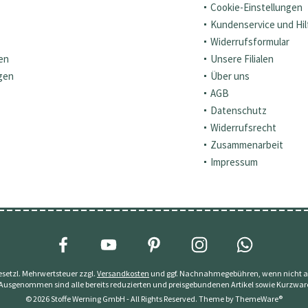
Cookie-Einstellungen
Kundenservice und Hil
Widerrufsformular
en
Unsere Filialen
gen
Über uns
AGB
Datenschutz
Widerrufsrecht
Zusammenarbeit
Impressum
 gesetzl. Mehrwertsteuer zzgl.
Versandkosten
und ggf. Nachnahmegebühren, wenn nicht a
 Ausgenommen sind alle bereits reduzierten und preisgebundenen Artikel sowie Kurzwar
© 2026 Stoffe Werning GmbH - All Rights Reserved. Theme by
ThemeWare®