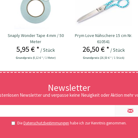
Snaply Wonder Tape 4 mm / 50
Prym Love Nähschere 15 cm Nr.
Meter
610541
5,95 € *
26,50 € *
/ Stück
/ Stück
Grundpreis
(0,12 € * / 1 Meter)
Grundpreis
(26,50 € * / 1 Stück)
Newsletter
stenlosen Newsletter und verpasse keine Neuigkeit oder Aktion mehr vo
Die
Datenschutzbestimmungen
habe ich zur Kenntnis genommen.