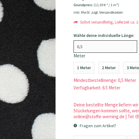
Grundpreis:
(11,69 € * / 1 m²)
inkl. MwSt.
zzgl. Versandkosten
Sofort versandfertig, Lieferzeit ca. 
Wähle deine individuelle Länge:
Meter
1 Meter
2 Meter
3 Mete
Mindestbestellmenge: 0,5 Meter
Verfügbarkeit: 6.5 Meter
Deine bestellte Menge liefern wir 
Stückelungen kommen sollte, werd
online@stoffe-werning.de | Tel: 0
Fragen zum Artikel?