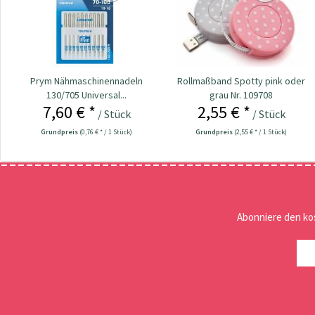
Prym Nähmaschinennadeln
Rollmaßband Spotty pink oder
130/705 Universal...
grau Nr. 109708
7,60 € *
2,55 € *
/ Stück
/ Stück
Grundpreis
(0,76 € * / 1 Stück)
Grundpreis
(2,55 € * / 1 Stück)
Abonniere den ko