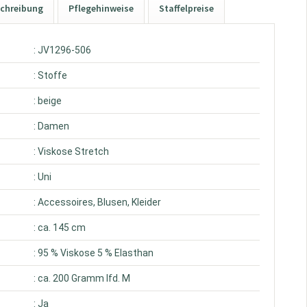
chreibung
Pflegehinweise
Staffelpreise
: JV1296-506
: Stoffe
: beige
: Damen
: Viskose Stretch
: Uni
: Accessoires, Blusen, Kleider
: ca. 145 cm
: 95 % Viskose 5 % Elasthan
: ca. 200 Gramm lfd. M
: Ja