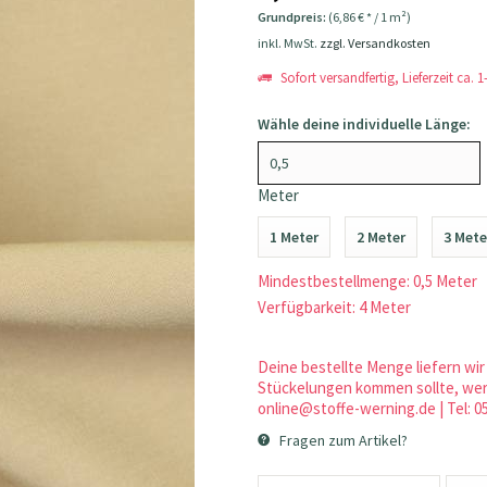
Grundpreis:
(6,86 € * / 1 m²)
inkl. MwSt.
zzgl. Versandkosten
Sofort versandfertig, Lieferzeit ca. 
Wähle deine individuelle Länge:
Meter
1 Meter
2 Meter
3 Mete
Mindestbestellmenge: 0,5 Meter
Verfügbarkeit: 4 Meter
Deine bestellte Menge liefern wir 
Stückelungen kommen sollte, werd
online@stoffe-werning.de | Tel: 0
Fragen zum Artikel?