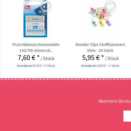
Prym Nähmaschinennadeln
Wonder Clips Stoffklammern
130/705 Universal...
klein - 20 Stück
7,60 € *
5,95 € *
/ Stück
/ Stück
Grundpreis
(0,76 € * / 1 Stück)
Grundpreis
(5,95 € * / 1 Stück)
Abonniere den ko