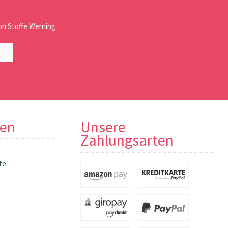
n Stoffe Werning.
nen
Unsere
Zahlungsarten
fe