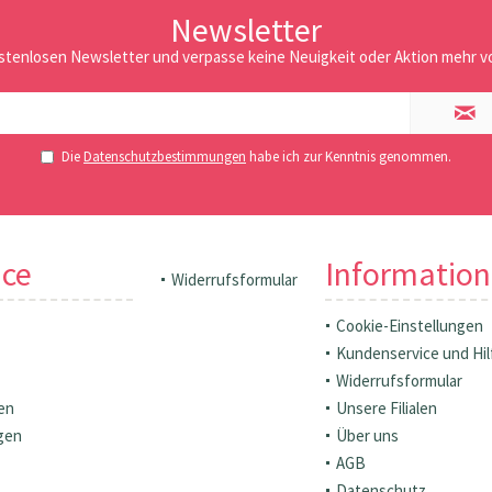
Newsletter
stenlosen Newsletter und verpasse keine Neuigkeit oder Aktion mehr vo
Die
Datenschutzbestimmungen
habe ich zur Kenntnis genommen.
ice
Informatio
Widerrufsformular
Cookie-Einstellungen
Kundenservice und Hil
Widerrufsformular
en
Unsere Filialen
gen
Über uns
AGB
Datenschutz