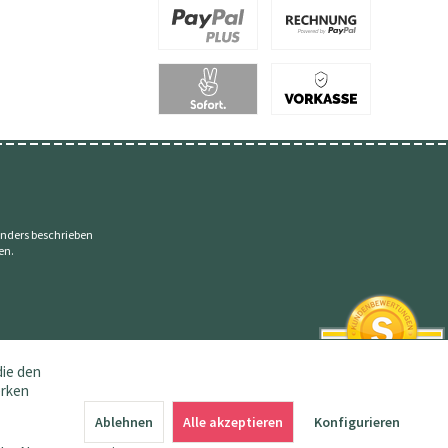
nders beschrieben
en.
die den
erken
SEHR GUT
4.83 / 5
Ablehnen
Alle akzeptieren
Konfigurieren
aus 144 Bewertungen
bei: amazon.de,