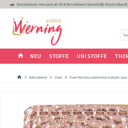
Kostenloser Versand ab 60 € Bestellwert (innerhalb Deutschland)
NEU
STOFFE
UNI STOFFE
THE
Nähzubehör
Ösen
Ösen Patches Lederimitat metallic rosa