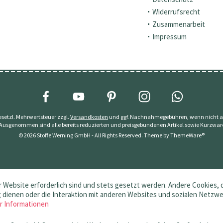
Widerrufsrecht
Zusammenarbeit
Impressum
 gesetzl. Mehrwertsteuer zzgl.
Versandkosten
und ggf. Nachnahmegebühren, wenn nicht a
 Ausgenommen sind alle bereits reduzierten und preisgebundenen Artikel sowie Kurzwar
© 2026 Stoffe Werning GmbH - All Rights Reserved. Theme by
ThemeWare®
 Website erforderlich sind und stets gesetzt werden. Andere Cookies, 
dienen oder die Interaktion mit anderen Websites und sozialen Netzw
r Informationen