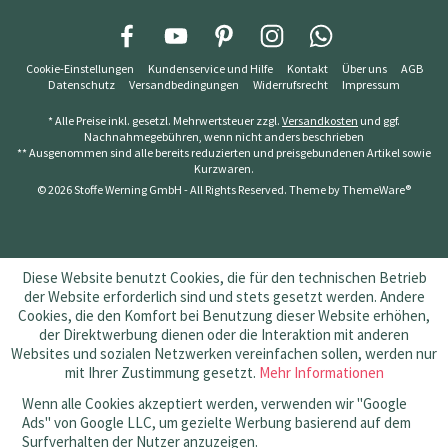
Cookie-Einstellungen
Kundenservice und Hilfe
Kontakt
Über uns
AGB
Datenschutz
Versandbedingungen
Widerrufsrecht
Impressum
* Alle Preise inkl. gesetzl. Mehrwertsteuer zzgl.
Versandkosten
und ggf.
Nachnahmegebühren, wenn nicht anders beschrieben
** Ausgenommen sind alle bereits reduzierten und preisgebundenen Artikel sowie
Kurzwaren.
© 2026 Stoffe Werning GmbH - All Rights Reserved. Theme by
ThemeWare®
Diese Website benutzt Cookies, die für den technischen Betrieb
der Website erforderlich sind und stets gesetzt werden. Andere
Cookies, die den Komfort bei Benutzung dieser Website erhöhen,
der Direktwerbung dienen oder die Interaktion mit anderen
Websites und sozialen Netzwerken vereinfachen sollen, werden nur
mit Ihrer Zustimmung gesetzt.
Mehr Informationen
Wenn alle Cookies akzeptiert werden, verwenden wir "Google
Ads" von Google LLC, um gezielte Werbung basierend auf dem
Surfverhalten der Nutzer anzuzeigen.