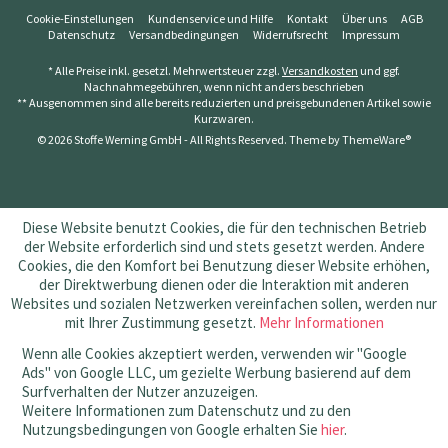
Cookie-Einstellungen
Kundenservice und Hilfe
Kontakt
Über uns
AGB
Datenschutz
Versandbedingungen
Widerrufsrecht
Impressum
* Alle Preise inkl. gesetzl. Mehrwertsteuer zzgl.
Versandkosten
und ggf.
Nachnahmegebühren, wenn nicht anders beschrieben
** Ausgenommen sind alle bereits reduzierten und preisgebundenen Artikel sowie
Kurzwaren.
© 2026 Stoffe Werning GmbH - All Rights Reserved. Theme by
ThemeWare®
Diese Website benutzt Cookies, die für den technischen Betrieb
der Website erforderlich sind und stets gesetzt werden. Andere
Cookies, die den Komfort bei Benutzung dieser Website erhöhen,
der Direktwerbung dienen oder die Interaktion mit anderen
Websites und sozialen Netzwerken vereinfachen sollen, werden nur
mit Ihrer Zustimmung gesetzt.
Mehr Informationen
Wenn alle Cookies akzeptiert werden, verwenden wir "Google
Ads" von Google LLC, um gezielte Werbung basierend auf dem
Surfverhalten der Nutzer anzuzeigen.
Weitere Informationen zum Datenschutz und zu den
Nutzungsbedingungen von Google erhalten Sie
hier
.